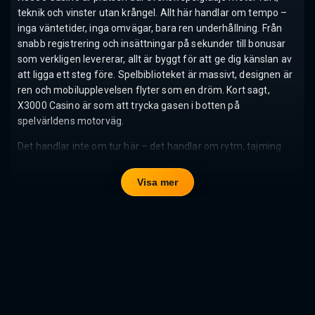
teknik och vinster utan krångel. Allt här handlar om tempo –
inga väntetider, inga omvägar, bara ren underhållning. Från
snabb registrering och insättningar på sekunder till bonusar
som verkligen levererar, allt är byggt för att ge dig känslan av
att ligga ett steg före. Spelbiblioteket är massivt, designen är
ren och mobilupplevelsen flyter som en dröm. Kort sagt,
X3000 Casino är som att trycka gasen i botten på
spelvärldens motorväg.
Det handlar inte om tur här – det handlar om rytm, tajming
och känsla. Svenskar gillar när saker bara funkar, och det gör
de här. Inga störiga popups, inga onödiga villkor. Bara du, dina
Visa mer
spins och möjligheten att casha ut snabbt. Oavsett om du är
ny på onlinecasino eller redan en erfaren highroller, är X3000
Casino byggt för att passa din spelstil. Så dra igång, luta dig
tillbaka och låt det snurra.
Spelutbud på X3000 Casino
Utbudet på X3000 Casino är lika brett som det är snabbt. Här