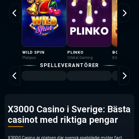
WILD SPIN
PLINKO
BOOK OF CA
Platipus
Orbital Gaming
BGaming
SPELLEVERANTÖRER
X3000 Casino i Sverige: Bästa
casinot med riktiga pengar
X3000 Casino är platsen där svensk spelglädje möter fart,