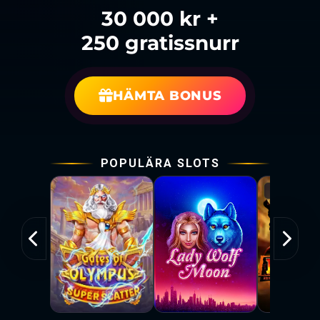
30 000 kr +
250 gratissnurr
HÄMTA BONUS
POPULÄRA SLOTS
⚡